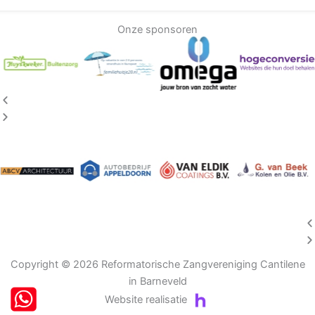
Onze sponsoren
Vorige
Volgende
Volgende
Vorige
Copyright © 2026 Reformatorische Zangvereniging Cantilene
in Barneveld
Website realisatie