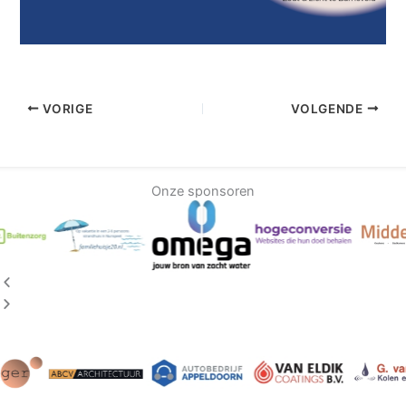
VORIGE
VOLGENDE
Onze sponsoren
Vorige
Volgende
Volgende
Vorige