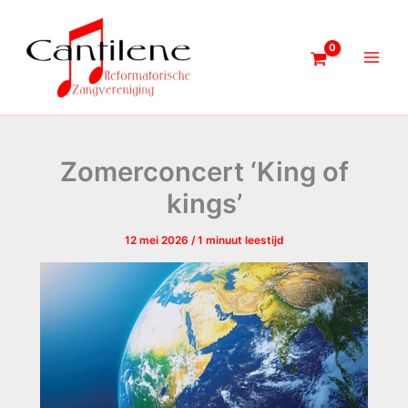
Ga
naar
de
inhoud
Zomerconcert ‘King of
kings’
12 mei 2026
/
1 minuut leestijd